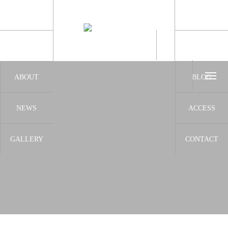
2022.05.22
Gallery & Salon Woops！ 開店準備スタート！
2023.03.15
クラウドファンディングのプロジェクト公開しまし
ボタン
2023.01.22
常設展示作品はいつでもご覧いただけます
2023.01.1
2023年 明けましておめでとうございます
2022.05.22
Gallery & Salon Woops！ 開店準備スタート！
2023.03.15
クラウドファンディングのプロジェクト公開しまし
TOP
GALLERY SCH
トップ
ギャラリースケ
ABOUT
BLOG
オーナーご挨拶
オーナーブログ
NEWS
ACCESS
お知らせ
アクセス
GALLERY
CONTACT
ギャラリー
お問合せ