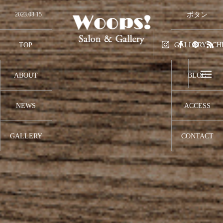
2023.03.15
クラウドファンディングのプロジェクト公開しまし
ボタン
2023.01.22
常設展示作品はいつでもご覧いただけます
2023.01.1
2023年 明けましておめでとうございます
2022.05.22
Gallery & Salon Woops！ 開店準備スタート！
TOP
GALLERY SCH
トップ
ギャラリースケ
ABOUT
BLOG
オーナーご挨拶
オーナーブログ
NEWS
ACCESS
お知らせ
アクセス
GALLERY
CONTACT
ギャラリー
お問合せ