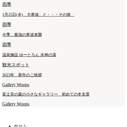
四季
1月25日(水) 大寒波、と・・・その後
四季
今季、最強の寒波来襲
四季
温泉施設 ゆーとろん 水神の湯
観光スポット
2023年 新年のご挨拶
Gallery Woops
富士見の森の小さなギャラリー 初めての冬支度
Gallery Woops
BLOG
オーナーブログ
ホーム