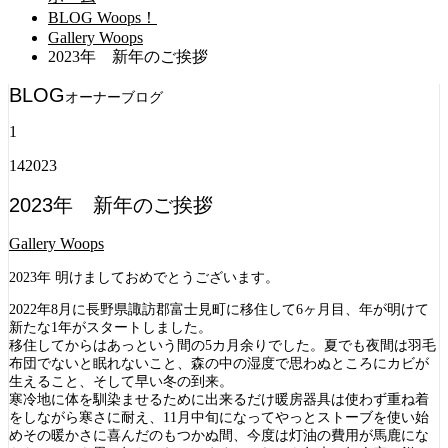
BLOG Woops！
Gallery Woops
2023年 新年のご挨拶
BLOG
オーナーブログ
1
14
2023
2023年 新年のご挨拶
Gallery Woops
2023年 明けましておめでとうございます。
2022年8月に長野県諏訪郡富士見町に移住して6ヶ月目、年が明けて
新たな1年がスタートしました。
移住してからはあっという間の5カ月余りでした。夏でも夜間は羽毛
布団でないと眠れないこと、森の中の湿度で思わぬところにカビが
生えること、そして早い冬の到来。
寒冷地に体を馴染ませるために出来るだけ暖房器具は使わず重ね着
をしながら寒さに耐え、11月中旬になってやっとストーブを使い始
めその暖かさに喜んだのもつかぬ間、今度は灯油の費用が馬鹿にな