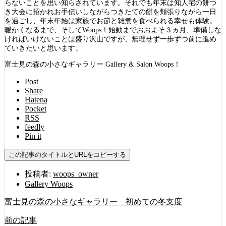
らないことを思い知らされています。それでも年末は知人宅の餅つ
き大会に招かれお手伝いしながらつきたての餅を頬張りながら一日
を過ごし、年末年始は家族でお節と雑煮を食べられる幸せも体験。
暖かくなるまで、そしてWoops！始動までおおよそ３ヵ月、準備しな
ければいけないことは盛り沢山ですが、無理せず一歩ずつ前に進め
ていきたいと思います。
富士見の森の小さなギャラリー Gallery & Salon Woops！
Post
Share
Hatena
Pocket
RSS
feedly
Pin it
この記事のタイトルとURLをコピーする
投稿者:
woops_owner
Gallery Woops
富士見の森の小さなギャラリー 初めての冬支度
前の記事